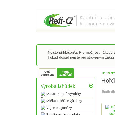
778 737 556-8
info@refi-c
Kvalitní surovin
k lahodnému vý
Nejste přihlášen/a. Pro možnost nákupu
Pokud dosud nejste registrovaným záka
Celý
Podle
Titulní st
sortiment
zaměření
Hořči
Výroba lahůdek
Řadit d
Maso, masné výrobky
Mléko, mléčné výrobky
Vejce, majonézy
Rostlinné tuky a oleje