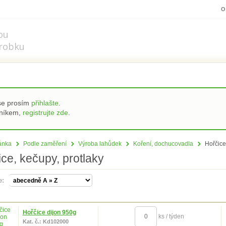
z.cz
O
ou
robku
 se prosím
přihlašte
.
zníkem,
registrujte zde
.
ránka
Podle zaměření
Výroba lahůdek
Koření, dochucovadla
Hořčice,
ce, kečupy, protlaky
le:
Hořčice dijon 950g
ks / týden
Kat. č.: Kd102000