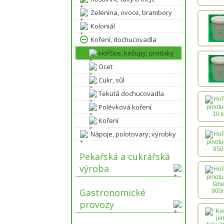
Zelenina, ovoce, brambory
Koloniál
Koření, dochucovadla
Hořčice, kečupy, protlaky
Ocet
Cukr, sůl
Tekutá dochucovadla
Polévková koření
Koření
Nápoje, polotovary, výrobky
Pekařská a cukrářská
výroba
Gastronomické
provozy