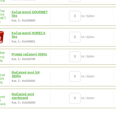
Kečup jemný GOURMET
5kg
ks / týden
Kat. č.: Kd100600
Kečup jemný HORECA
5kg
ks / týden
Kat. č.: Kd100601
Protlak rajčatový 4500g
ks / týden
Kat. č.: Kd102700
Rajčatové pyré S/4
3600g
ks / týden
Kat. č.: Kd100202
Rajčatové pyré
sterilované
ks / týden
Kat. č.: Kd100200