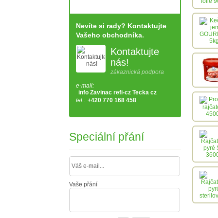
Nevíte si rady? Kontaktujte
Vašeho obchodníka.
Kontaktujte
nás!
zákaznická podpora
e-mail:
info Zavinac refi-cz Tecka cz
tel.:
+420 770 168 458
Speciální přání
Vaše přání