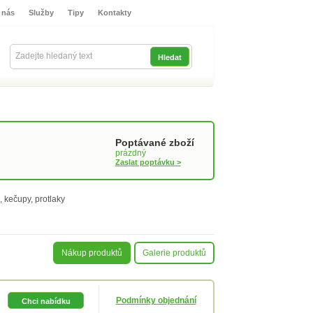
 nás
Služby
Tipy
Kontakty
Přihlašte se
Poptávané zboží
prázdný
Zaslat poptávku >
 kečupy, protlaky
Nákup produktů
Galerie produktů
Podmínky objednání