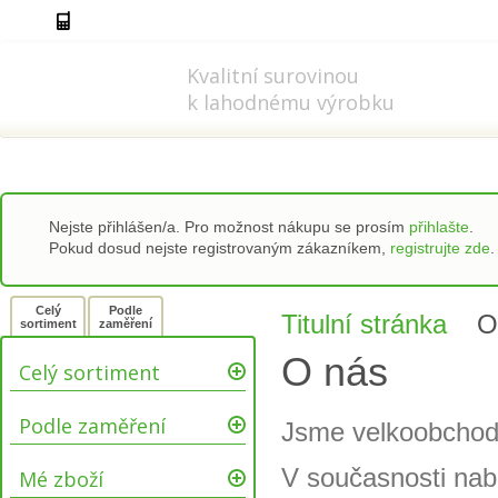
778 737 556-8
info@refi-cz.cz
Kvalitní surovinou
k lahodnému výrobku
Nejste přihlášen/a. Pro možnost nákupu se prosím
přihlašte
.
Pokud dosud nejste registrovaným zákazníkem,
registrujte zde
.
Celý
Podle
Titulní stránka
O
sortiment
zaměření
O nás
Celý sortiment
Podle zaměření
Jsme velkoobchod 
V současnosti nab
Mé zboží