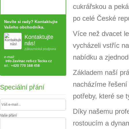
cukrářskou a peká
po celé České repu
Nevíte si rady? Kontaktujte
Vašeho obchodníka.
Více než dvacet l
Kontaktujte
nás!
vycházeli vstříc 
zákaznická podpora
nabídku a zjedno
e-mail:
info Zavinac refi-cz Tecka cz
tel.:
+420 770 168 458
Základem naší prá
nacházíme řešení p
Speciální přání
potřeby, které se
Díky našemu profes
Vaše přání
rostoucím a dyna