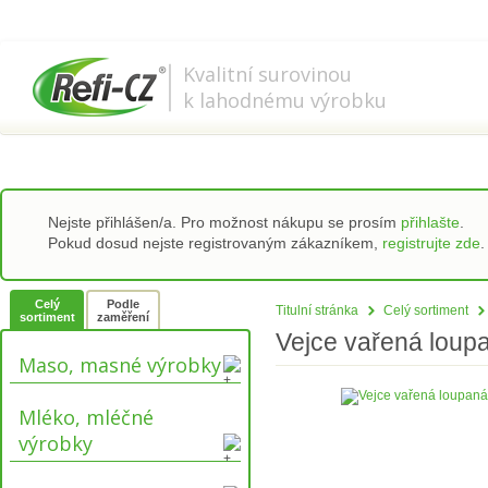
778 737 556-8
info@refi-cz.cz
Kvalitní surovinou
k lahodnému výrobku
Nejste přihlášen/a. Pro možnost nákupu se prosím
přihlašte
.
Pokud dosud nejste registrovaným zákazníkem,
registrujte zde
.
Celý
Podle
Titulní stránka
Celý sortiment
sortiment
zaměření
Vejce vařená loupa
Maso, masné výrobky
Mléko, mléčné
výrobky