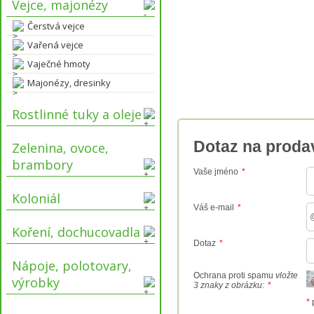
Vejce, majonézy
Čerstvá vejce
Vařená vejce
Vaječné hmoty
Majonézy, dresinky
Rostlinné tuky a oleje
Dotaz na proda
Zelenina, ovoce,
brambory
Vaše jméno
*
Koloniál
Váš e-mail
*
Koření, dochucovadla
Dotaz
*
Nápoje, polotovary,
Ochrana proti spamu
vložte
výrobky
3 znaky z obrázku:
*
*