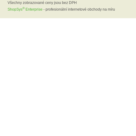
Všechny zobrazované ceny jsou bez DPH
®
ShopSys
Enterprise
- profesionální internetové obchody na míru