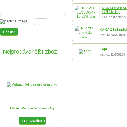
KAKAO BENS
10/12% 1kg
Kat. č.: Ko20195
KAKAO holandsk
Kat. č.: Ko201901
Kopr
Nejprodávanější zboží
Kat. č.: Zo509200
Melanž Refi pasterovaná 5 kg