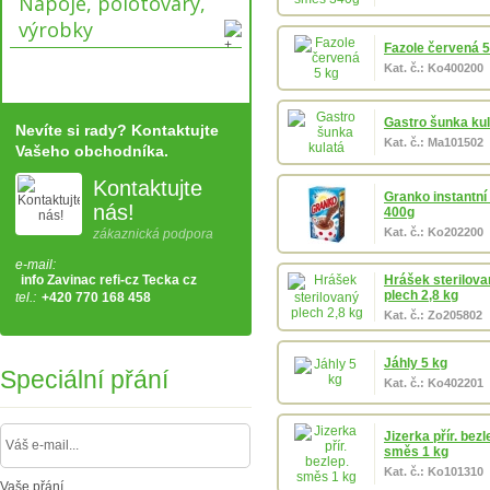
Nápoje, polotovary,
výrobky
Fazole červená 5
Kat. č.: Ko400200
Gastro šunka kul
Nevíte si rady? Kontaktujte
Kat. č.: Ma101502
Vašeho obchodníka.
Kontaktujte
Granko instantní
nás!
400g
Kat. č.: Ko202200
zákaznická podpora
e-mail:
info Zavinac refi-cz Tecka cz
Hrášek sterilova
plech 2,8 kg
tel.:
+420 770 168 458
Kat. č.: Zo205802
Jáhly 5 kg
Speciální přání
Kat. č.: Ko402201
Jizerka přír. bezl
směs 1 kg
Kat. č.: Ko101310
Vaše přání