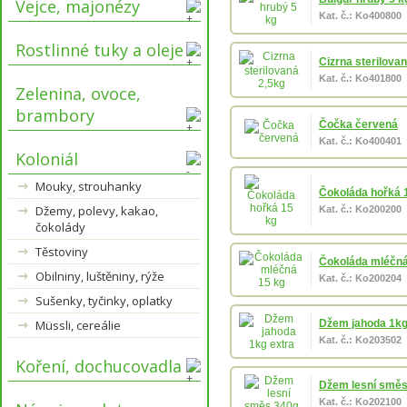
Vejce, majonézy
Kat. č.: Ko400800
Rostlinné tuky a oleje
Cizrna sterilova
Kat. č.: Ko401800
Zelenina, ovoce,
brambory
Čočka červená
Kat. č.: Ko400401
Koloniál
Mouky, strouhanky
Čokoláda hořká 
Džemy, polevy, kakao,
Kat. č.: Ko200200
čokolády
Těstoviny
Čokoláda mléčná
Obilniny, luštěniny, rýže
Kat. č.: Ko200204
Sušenky, tyčinky, oplatky
Müssli, cereálie
Džem jahoda 1kg
Kat. č.: Ko203502
Koření, dochucovadla
Džem lesní směs
Kat. č.: Ko202100