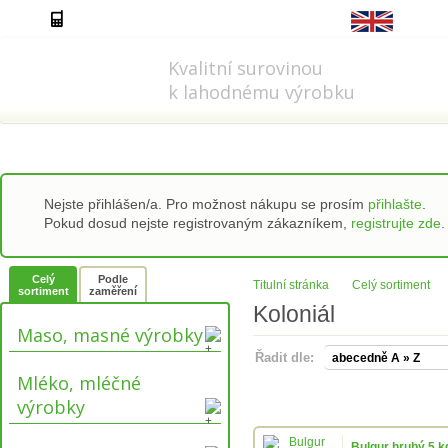
778 737 556-8
info@refi-cz.cz
Kvalitní surovinou
k lahodnému výrobku
Nejste přihlášen/a. Pro možnost nákupu se prosím
přihlašte
.
Pokud dosud nejste registrovaným zákazníkem,
registrujte zde
.
Celý
Podle
Titulní stránka
Celý sortiment
sortiment
zaměření
Koloniál
Maso, masné výrobky
Řadit dle:
Mléko, mléčné
výrobky
Bulgur hrubý 5 k