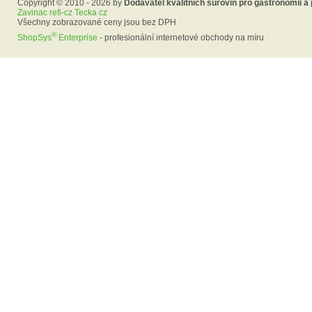
Copyright © 2010 - 2026 by
Dodavatel kvalitních surovin pro gastronomii a
Zavinac refi-cz Tecka cz
Všechny zobrazované ceny jsou bez DPH
®
ShopSys
Enterprise
- profesionální internetové obchody na míru