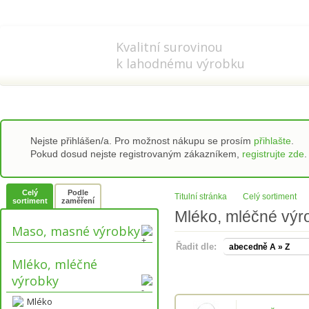
778 737 556-8
info@refi-cz.cz
Kvalitní surovinou
k lahodnému výrobku
Nejste přihlášen/a. Pro možnost nákupu se prosím
přihlašte
.
Pokud dosud nejste registrovaným zákazníkem,
registrujte zde
.
Celý
Podle
Titulní stránka
Celý sortiment
sortiment
zaměření
Mléko, mléčné výr
Maso, masné výrobky
Řadit dle:
Mléko, mléčné
výrobky
Mléko