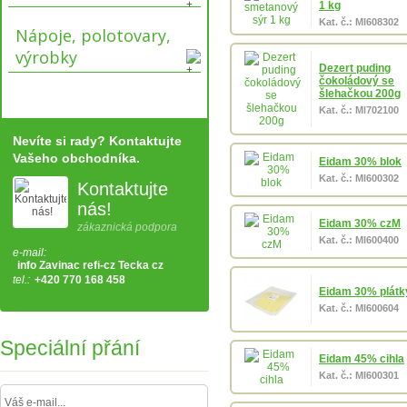
1 kg
Kat. č.: Ml608302
Nápoje, polotovary,
výrobky
Dezert puding
čokoládový se
šlehačkou 200g
Kat. č.: Ml702100
Nevíte si rady? Kontaktujte
Vašeho obchodníka.
Eidam 30% blok
Kat. č.: Ml600302
Kontaktujte
nás!
Eidam 30% czM
zákaznická podpora
Kat. č.: Ml600400
e-mail:
info Zavinac refi-cz Tecka cz
tel.:
+420 770 168 458
Eidam 30% plátk
Kat. č.: Ml600604
Speciální přání
Eidam 45% cihla
Kat. č.: Ml600301