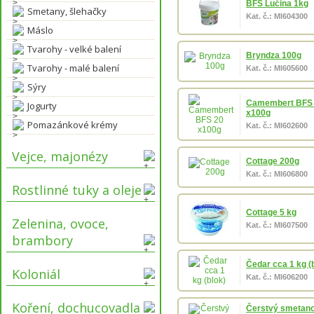
BFS Lučina 1kg
Smetany, šlehačky
Kat. č.: Ml604300
Máslo
Tvarohy - velké balení
Bryndza 100g
Tvarohy - malé balení
Kat. č.: Ml605600
Sýry
Camembert BFS
Jogurty
x100g
Pomazánkové krémy
Kat. č.: Ml602600
Vejce, majonézy
Cottage 200g
Kat. č.: Ml606800
Rostlinné tuky a oleje
Cottage 5 kg
Zelenina, ovoce,
Kat. č.: Ml607500
brambory
Čedar cca 1 kg (
Koloniál
Kat. č.: Ml606200
Koření, dochucovadla
Čerstvý smetano