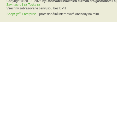
Copyright © 2010 - 2026 by
Dodavatel kvalitních surovin pro gastronomii a
Zavinac refi-cz Tecka cz
Všechny zobrazované ceny jsou bez DPH
®
ShopSys
Enterprise
- profesionální internetové obchody na míru