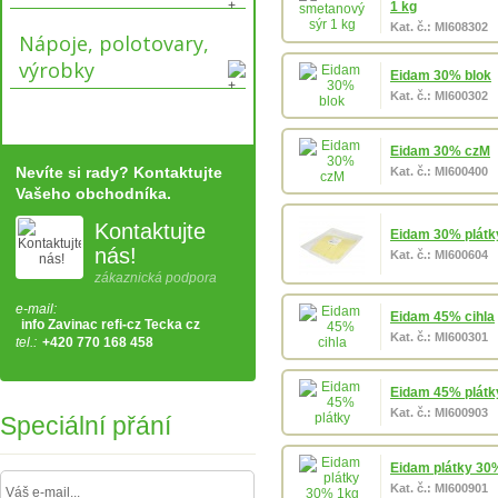
1 kg
Kat. č.: Ml608302
Nápoje, polotovary,
výrobky
Eidam 30% blok
Kat. č.: Ml600302
Eidam 30% czM
Nevíte si rady? Kontaktujte
Kat. č.: Ml600400
Vašeho obchodníka.
Kontaktujte
Eidam 30% plátk
nás!
Kat. č.: Ml600604
zákaznická podpora
e-mail:
Eidam 45% cihla
info Zavinac refi-cz Tecka cz
Kat. č.: Ml600301
tel.:
+420 770 168 458
Eidam 45% plátk
Kat. č.: Ml600903
Speciální přání
Eidam plátky 30
Kat. č.: Ml600901