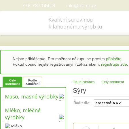
778 737 556-8
info@refi-cz.cz
Kvalitní surovinou
k lahodnému výrobku
Nejste přihlášen/a. Pro možnost nákupu se prosím
přihlašte
.
Pokud dosud nejste registrovaným zákazníkem,
registrujte zde
.
Celý
Podle
Titulní stránka
Celý sortiment
sortiment
zaměření
Sýry
Maso, masné výrobky
Řadit dle:
Mléko, mléčné
výrobky
Mléko