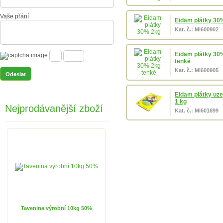
Vaše přání
Eidam plátky 30
Kat. č.: Ml600902
Eidam plátky 30
tenké
Kat. č.: Ml600905
Eidam plátky uz
1 kg
Nejprodávanější zboží
Kat. č.: Ml601699
Tavenina výrobní 10kg 50%