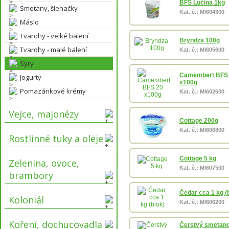
BFS Lučina 1kg
Smetany, šlehačky
Kat. č.: Ml604300
Máslo
Tvarohy - velké balení
Bryndza 100g
Tvarohy - malé balení
Kat. č.: Ml605600
Sýry
Camembert BFS
Jogurty
x100g
Pomazánkové krémy
Kat. č.: Ml602600
Vejce, majonézy
Cottage 200g
Kat. č.: Ml606800
Rostlinné tuky a oleje
Cottage 5 kg
Zelenina, ovoce,
Kat. č.: Ml607500
brambory
Čedar cca 1 kg (
Koloniál
Kat. č.: Ml606200
Koření, dochucovadla
Čerstvý smetano