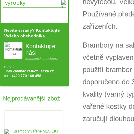
nevytečou. Velk
výrobky
Používané přede
zařízeních.
Nevíte si rady? Kontaktujte
Vašeho obchodníka.
Brambory na sal
Kontaktujte
nás!
včetně vyplavené
zákaznická podpora
e-mail:
použití brambor 
info Zavinac refi-cz Tecka cz
tel.:
+420 770 168 458
doporučeno do 3
kvality (varný t
Nejprodávanější zboží
vařené kostky d
zaručují dlouhou