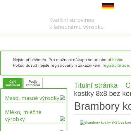
778 737 556-8
info@refi-cz.cz
Kvalitní surovinou
k lahodnému výrobku
Nejste přihlášen/a. Pro možnost nákupu se prosím
přihlašte
.
Pokud dosud nejste registrovaným zákazníkem,
registrujte zde
.
Celý
Podle
Titulní stránka
C
sortiment
zaměření
kostky 8x8 bez kon
Maso, masné výrobky
Brambory ko
Mléko, mléčné
výrobky