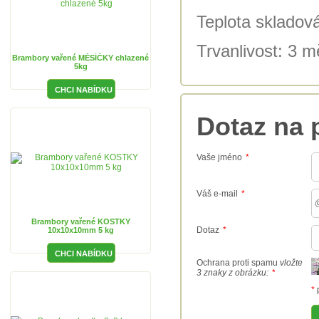
Teplota skladová
Trvanlivost: 3 
Brambory vařené MĚSÍČKY chlazené
5kg
Dotaz na 
Vaše jméno
*
Váš e-mail
*
Brambory vařené KOSTKY
Dotaz
*
10x10x10mm 5 kg
Ochrana proti spamu
vložte
3 znaky z obrázku:
*
*