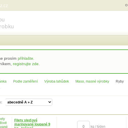
z.cz
O
ou
robku
 se prosím
přihlašte
.
zníkem,
registrujte zde
.
ránka
Podle zaměření
Výroba lahůdek
Maso, masné výrobky
Ryby
y
le:
Filety sleďové
marinované loupané 9
kg / týden