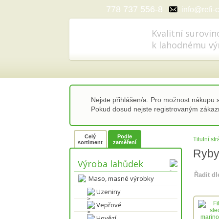
778 737 556-8
info@refi-c
Kvalitní surovin
k lahodnému vý
Nejste přihlášen/a. Pro možnost nákupu
Pokud dosud nejste registrovaným záka
Celý
Podle
Titulní st
sortiment
zaměření
Ryb
Výroba lahůdek
Řadit d
Maso, masné výrobky
Uzeniny
Vepřové
Hovězí