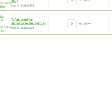
250g
Kat. č.: Ma502503
Tuňák steril. ve
slunečnicovém oleji 1 kg
kg / týden
Kat. č.: Ma502501