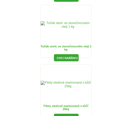
Tuňák steril. ve slunečnicovém oleji 1
kg
Filety sleďové marinované s kůží
25kg