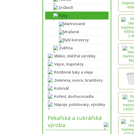
Drůbeží
Ryby
Marinované
Mražené
Rybí konzervy
Zvěřina
Mléko, mléčné výrobky
Vejce, majonézy
Rostlinné tuky a oleje
Zelenina, ovoce, brambory
Koloniál
Koření, dochucovadla
Nápoje, polotovary, výrobky
Pekařská a cukrářská
výroba