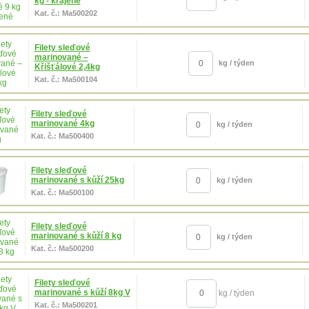
kg - krájené
Kat. č.: Ma500202
Filety sleďové
marinované –
kg / týden
Křišťálové 2,4kg
Kat. č.: Ma500104
Filety sleďové
marinované 4kg
kg / týden
Kat. č.: Ma500400
Filety sleďové
marinované s kůží 25kg
kg / týden
Kat. č.: Ma500100
Filety sleďové
marinované s kůží 8 kg
kg / týden
Kat. č.: Ma500200
Filety sleďové
marinované s kůží 8kg V
kg / týden
Kat. č.: Ma500201