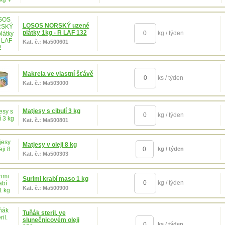
LOSOS NORSKÝ uzené
plátky 1kg - R LAF 132
kg / týden
Kat. č.: Ma500601
Makrela ve vlastní šťávě
ks / týden
Kat. č.: Ma503000
Matjesy s cibulí 3 kg
kg / týden
Kat. č.: Ma500801
Matjesy v oleji 8 kg
kg / týden
Kat. č.: Ma500303
Surimi krabí maso 1 kg
kg / týden
Kat. č.: Ma500900
Tuňák steril. ve
slunečnicovém oleji
ks / týden