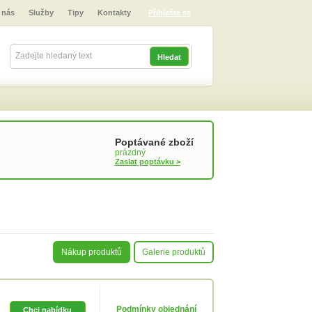
 nás
Služby
Tipy
Kontakty
Přihlašte se
Poptávané zboží
prázdný
Zaslat poptávku >
Nákup produktů
Galerie produktů
Podmínky objednání