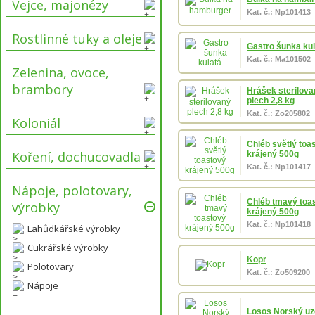
Vejce, majonézy
Kat. č.: Np101413
Rostlinné tuky a oleje
Gastro šunka kul
Kat. č.: Ma101502
Zelenina, ovoce,
brambory
Hrášek sterilova
plech 2,8 kg
Kat. č.: Zo205802
Koloniál
Chléb světlý toa
Koření, dochucovadla
krájený 500g
Kat. č.: Np101417
Nápoje, polotovary,
Chléb tmavý toa
výrobky
krájený 500g
Kat. č.: Np101418
Lahůdkářské výrobky
Cukrářské výrobky
Kopr
Polotovary
Kat. č.: Zo509200
Nápoje
Losos Norský u