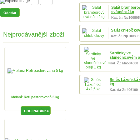
Salát bramboro
sváteční 2kg
Kat. č.: Np100805
Salát chlebíčko
Nejprodávanější zboží
Kat. č.: Np100803
Sardinky ve
slunečnicovém ol
Kat. č.: Ma504300
Směs Lázeňská 
kg
Kat. č.: Zo406100
Melanž Refi pasterovaná 5 kg