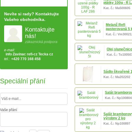
plátky 100g - R 
Kat. č.: Ma500605
Nevíte si rady? Kontaktujte
Vašeho obchodníka.
Melanž Refi
Kontaktujte
pasterovaná 5 
Kat. č.: Vm30021
nás!
zákaznická podpora
Olej slunečnico
e-mail:
info Zavinac refi-cz Tecka cz
Kat. č.: To10050
tel.:
+420 770 168 458
Sádlo škvařené 
Kat. č.: Ma202202
Speciální přání
Salát bramboro
Kat. č.: Np100804
Vaše přání
Salát bramborov
výrobny 2 kg
Kat. č.: Np100897