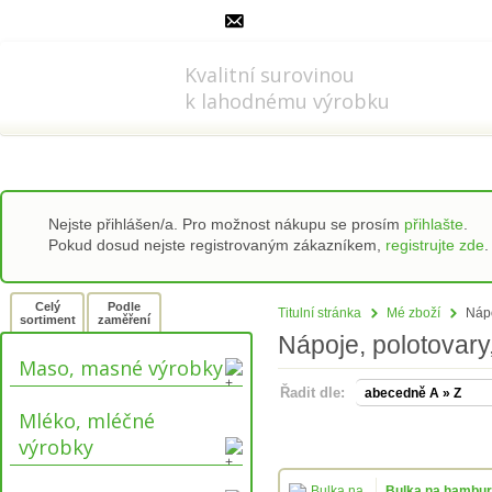
778 737 556-8
info@refi-cz.cz
Kvalitní surovinou
k lahodnému výrobku
Nejste přihlášen/a. Pro možnost nákupu se prosím
přihlašte
.
Pokud dosud nejste registrovaným zákazníkem,
registrujte zde
.
Celý
Podle
Titulní stránka
Mé zboží
Nápo
sortiment
zaměření
Nápoje, polotovary
Maso, masné výrobky
Řadit dle:
Mléko, mléčné
výrobky
Bulka na hambur