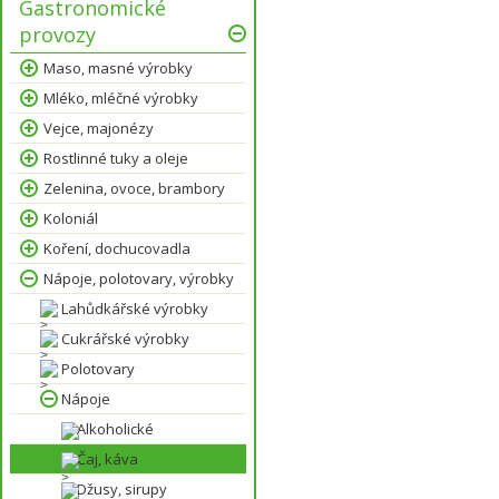
Gastronomické
provozy
Maso, masné výrobky
Mléko, mléčné výrobky
Vejce, majonézy
Rostlinné tuky a oleje
Zelenina, ovoce, brambory
Koloniál
Koření, dochucovadla
Nápoje, polotovary, výrobky
Lahůdkářské výrobky
Cukrářské výrobky
Polotovary
Nápoje
Alkoholické
Čaj, káva
Džusy, sirupy