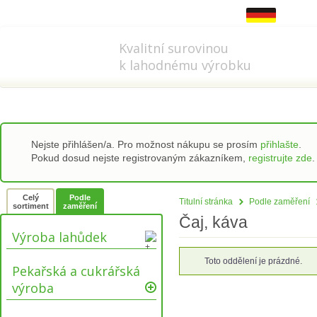
778 737 556-8
info@refi-cz.cz
Kvalitní surovinou
k lahodnému výrobku
Nejste přihlášen/a. Pro možnost nákupu se prosím
přihlašte
.
Pokud dosud nejste registrovaným zákazníkem,
registrujte zde
.
Celý
Podle
Titulní stránka
Podle zaměření
sortiment
zaměření
Čaj, káva
Výroba lahůdek
Toto oddělení je prázdné.
Pekařská a cukrářská
výroba