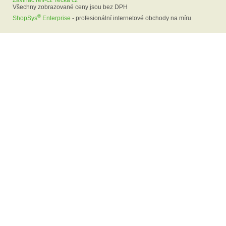
Zavinac refi-cz Tecka cz
Všechny zobrazované ceny jsou bez DPH
®
ShopSys
Enterprise
- profesionální internetové obchody na míru