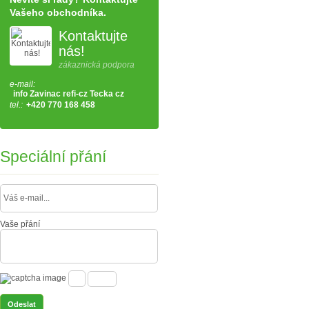
Vašeho obchodníka.
Kontaktujte
nás!
zákaznická podpora
e-mail:
info Zavinac refi-cz Tecka cz
tel.:
+420 770 168 458
Speciální přání
Vaše přání