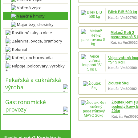
Vařená vejce
Bílek BIB 500 kg
Vaječné hmoty
Kat. č.: Vm300703
Majonézy, dresinky
Rostlinné tuky a oleje
Melanž Refi-2
pasterovaná 5 
Zelenina, ovoce, brambory
Kat. č.: Vm30020
Koloniál
Koření, dochucovadla
Vejce vařená lo
"S" 5 kg I.
Nápoje, polotovary, výrobky
Kat. č.: Vm300500
Pekařská a cukrářská
Žloutek 5kg
výroba
Kat. č.: Vm300902
Gastronomické
Žloutek Refi s
podestýlkový
provozy
20kg
Kat. č.: Vm3009
Nevíte si rady? Kontaktujte