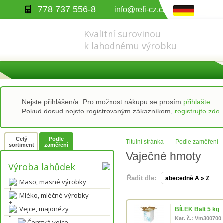
778 737 556-8
info@refi-cz.cz
Kvalitní surovinou
k lahodnému výrobku
Nejste přihlášen/a. Pro možnost nákupu se prosím
přihlašte
.
Pokud dosud nejste registrovaným zákazníkem,
registrujte zde
.
Celý
Podle
Titulní stránka
Podle zaměření
sortiment
zaměření
Vaječné hmoty
Výroba lahůdek
Řadit dle:
Maso, masné výrobky
Mléko, mléčné výrobky
Vejce, majonézy
BÍLEK Balt 5 kg
Kat. č.: Vm300700
Čerstvá vejce