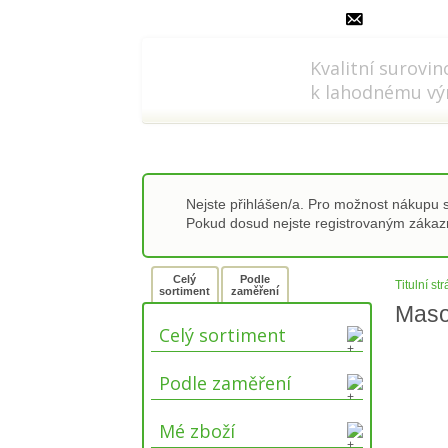
778 737 556-8
info@refi-c
Kvalitní surovin
k lahodnému vý
Nejste přihlášen/a. Pro možnost nákupu
Pokud dosud nejste registrovaným záka
Celý
Podle
Titulní st
sortiment
zaměření
Maso
Celý sortiment
Podle zaměření
Mé zboží