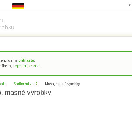
z.cz
O
ou
robku
 se prosím
přihlašte
.
zníkem,
registrujte zde
.
ránka
Sortiment zboží
Maso, masné výrobky
, masné výrobky