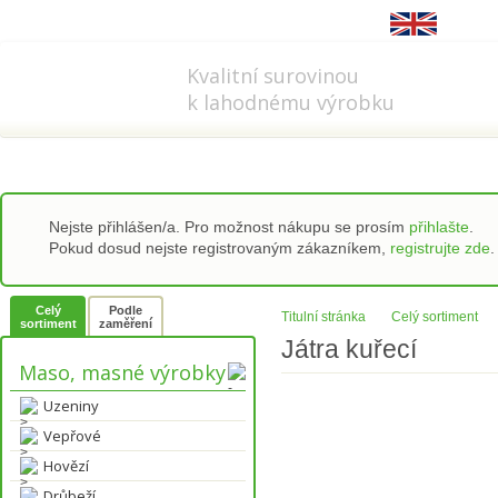
778 737 556-8
info@refi-cz.cz
Kvalitní surovinou
k lahodnému výrobku
Nejste přihlášen/a. Pro možnost nákupu se prosím
přihlašte
.
Pokud dosud nejste registrovaným zákazníkem,
registrujte zde
.
Celý
Podle
Titulní stránka
Celý sortiment
sortiment
zaměření
Játra kuřecí
Maso, masné výrobky
Uzeniny
Vepřové
Hovězí
Drůbeží