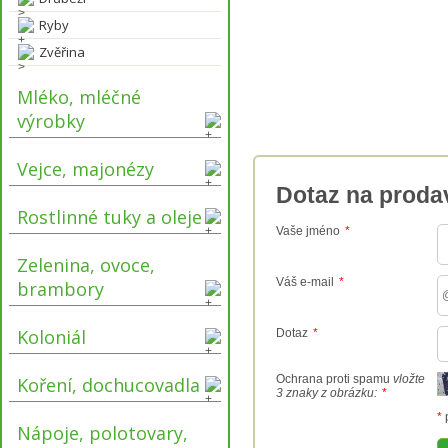
Ryby
Zvěřina
Mléko, mléčné
výrobky
Vejce, majonézy
Dotaz na proda
Rostlinné tuky a oleje
Vaše jméno
*
Zelenina, ovoce,
Váš e-mail
*
brambory
Koloniál
Dotaz
*
Ochrana proti spamu
vložte
Koření, dochucovadla
3 znaky z obrázku:
*
*
Nápoje, polotovary,