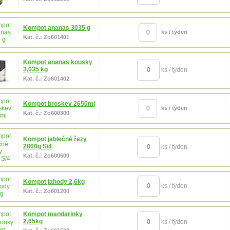
Kompot ananas 3035 g
ks / týden
Kat. č.: Zo601401
Kompot ananas kousky
3,035 kg
ks / týden
Kat. č.: Zo601402
Kompot broskev 2650ml
ks / týden
Kat. č.: Zo600300
Kompot jablečné řezy
2800g S/4
ks / týden
Kat. č.: Zo600600
Kompot jahody 2,6kg
ks / týden
Kat. č.: Zo601200
Kompot mandarinky
2,65kg
ks / týden