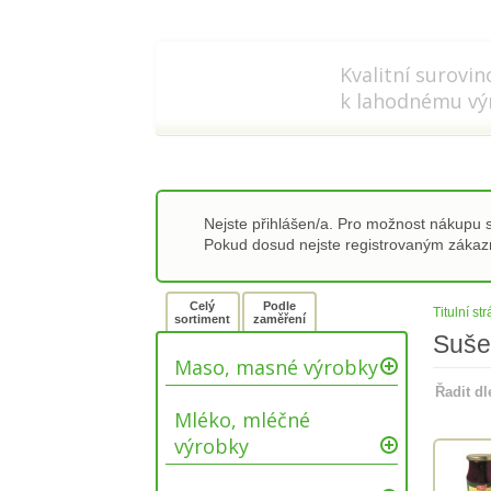
778 737 556-8
info@refi-c
Kvalitní surovin
k lahodnému vý
Nejste přihlášen/a. Pro možnost nákupu
Pokud dosud nejste registrovaným záka
Celý
Podle
Titulní st
sortiment
zaměření
Suše
Maso, masné výrobky
Řadit d
Mléko, mléčné
výrobky