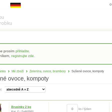
z.cz
O
ou
robku
 se prosím
přihlašte
.
zníkem,
registrujte zde
.
ránka
Mé zboží
Zelenina, ovoce, brambory
Sušené ovoce, kompoty
né ovoce, kompoty
le:
Brusinky 2 kg
ks / týden
Kat. č.: Zo602501