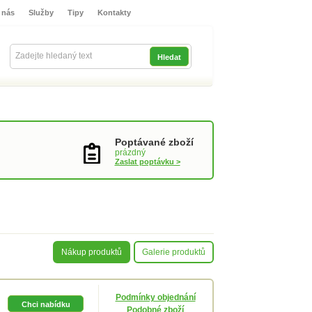
 nás
Služby
Tipy
Kontakty
Přihlašte se
Poptávané zboží
prázdný
Zaslat poptávku >
Nákup produktů
Galerie produktů
Podmínky objednání
Podobné zboží