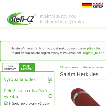
778 737 556-8
info@refi-cz.cz
Kvalitní surovinou
k lahodnému výrobku
Nejste přihlášen/a. Pro možnost nákupu se prosím
přihlašte
.
Pokud dosud nejste registrovaným zákazníkem,
registrujte zde
.
Celý
Podle
Titulní stránka
Podle zaměření
sortiment
zaměření
Salám Herkules
Výroba lahůdek
Pekařská a cukrářská
výroba
Nápoje, polotovary, výrobky