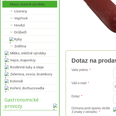
Maso, masné výrobky
Uzeniny
Vepřové
Hovězí
Drůbeží
Ryby
Zvěřina
Mléko, mléčné výrobky
Dotaz na proda
Vejce, majonézy
Rostlinné tuky a oleje
Vaše jméno
*
Zelenina, ovoce, brambory
Koloniál
Váš e-mail
*
Koření, dochucovadla
Dotaz
*
Gastronomické
provozy
Ochrana proti spamu
vložte
3 znaky z obrázku:
*