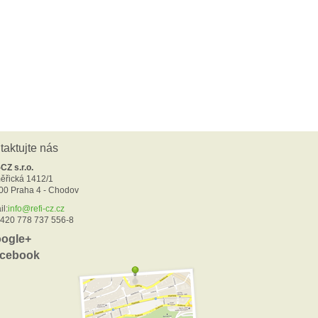
taktujte nás
-CZ s.r.o.
ěřická 1412/1
00 Praha 4 - Chodov
il:
info@refi-cz.cz
:+420 778 737 556-8
ogle+
cebook