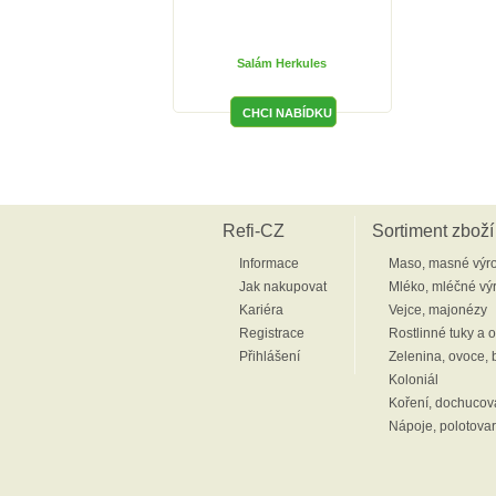
Salám Herkules
Refi-CZ
Sortiment zboží
Informace
Maso, masné výr
Jak nakupovat
Mléko, mléčné vý
Kariéra
Vejce, majonézy
Registrace
Rostlinné tuky a o
Přihlášení
Zelenina, ovoce,
Koloniál
Koření, dochucov
Nápoje, polotovar