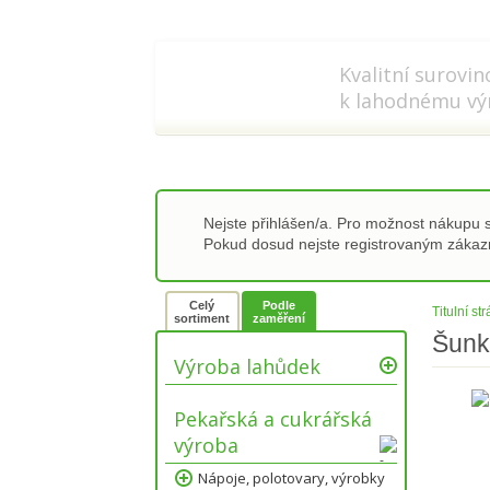
778 737 556-8
info@refi-c
Kvalitní surovin
k lahodnému vý
Nejste přihlášen/a. Pro možnost nákupu
Pokud dosud nejste registrovaným záka
Celý
Podle
Titulní st
sortiment
zaměření
Šunk
Výroba lahůdek
Pekařská a cukrářská
výroba
Nápoje, polotovary, výrobky