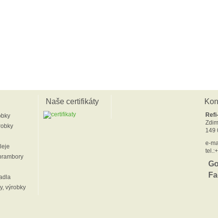
Naše certifikáty
Kon
Refi
obky
Zdim
robky
149 
e-ma
leje
tel.
 brambory
Go
Fa
adla
y, výrobky