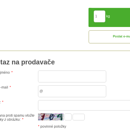
kg
Poslat e-m
taz na prodavače
 jméno
*
-mail
*
z
*
ana proti spamu
vložte
ky z obrázku:
*
*
povinné položky