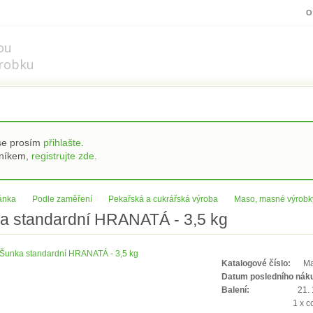
z.cz
O
ou
robku
 se prosím
přihlašte
.
zníkem,
registrujte zde
.
ránka
Podle zaměření
Pekařská a cukrářská výroba
Maso, masné výrobk
a standardní HRANATÁ - 3,5 kg
Katalogové číslo:
M
Datum posledního nák
Balení:
21. 
1 x c