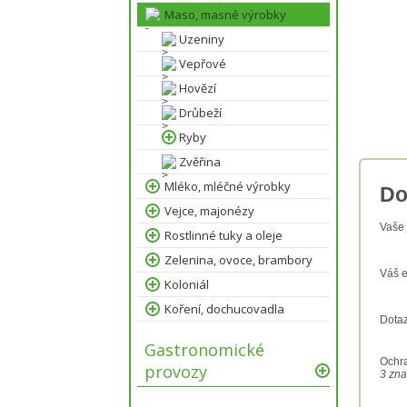
Maso, masné výrobky
Uzeniny
Vepřové
Hovězí
Drůbeží
Ryby
Zvěřina
Mléko, mléčné výrobky
Do
Vejce, majonézy
Vaše
Rostlinné tuky a oleje
Zelenina, ovoce, brambory
Váš e
Koloniál
Koření, dochucovadla
Dota
Gastronomické
Ochr
provozy
3 zna