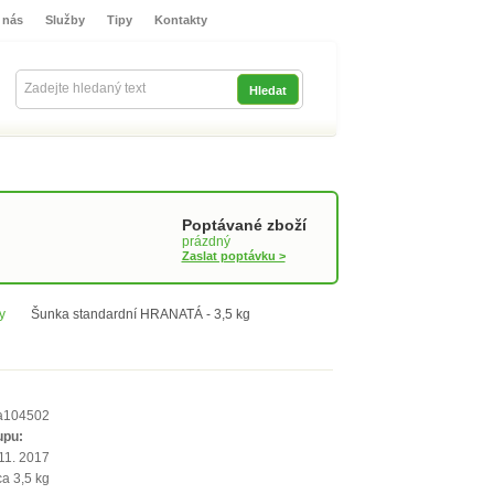
 nás
Služby
Tipy
Kontakty
Přihlašte se
Poptávané zboží
prázdný
Zaslat poptávku >
y
Šunka standardní HRANATÁ - 3,5 kg
a104502
upu:
11. 2017
ca 3,5 kg