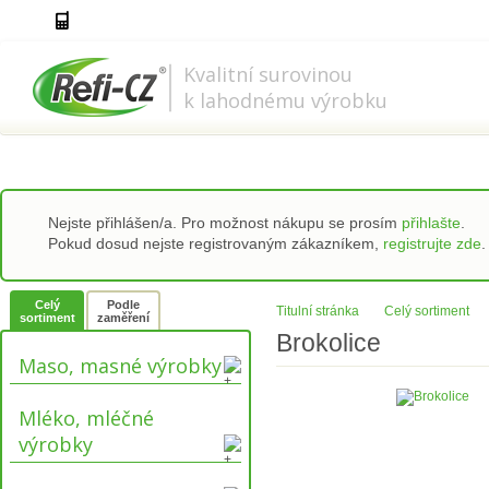
778 737 556-8
info@refi-cz.cz
Kvalitní surovinou
k lahodnému výrobku
Nejste přihlášen/a. Pro možnost nákupu se prosím
přihlašte
.
Pokud dosud nejste registrovaným zákazníkem,
registrujte zde
.
Celý
Podle
Titulní stránka
Celý sortiment
sortiment
zaměření
Brokolice
Maso, masné výrobky
Mléko, mléčné
výrobky