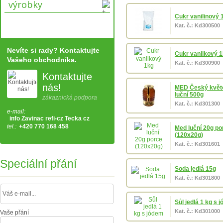
výrobky
Cukr vanilinový 
Kat. č.: Kd300500
Nevíte si rady? Kontaktujte
Cukr vanilkový 
Vašeho obchodníka.
Kat. č.: Kd300900
Kontaktujte
nás!
MED Český květ
luční 500g
zákaznická podpora
Kat. č.: Kd301300
e-mail:
info Zavinac refi-cz Tecka cz
tel.:
+420 770 168 458
Med luční 20g po
(120x20g)
Kat. č.: Kd301601
Speciální přání
Soda jedlá 15g
Kat. č.: Kd301800
Sůl jedlá 1 kg s 
Kat. č.: Kd301000
Vaše přání