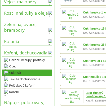
Vejce, majonézy
Kat. č.: Kd300700
Rostlinné tuky a oleje
Cukr krupice 1 k
Kat. č.: Kd300104
Zelenina, ovoce,
Cukr krupice 15 
brambory
Kat. č.: Kd300110
Koloniál
Cukr krupice 25 
Kat. č.: Kd300100
Koření, dochucovadla
Hořčice, kečupy, protlaky
Cukr krystal 1 k
Kat. č.: Kd300115
Ocet
Cukr, sůl
Cukr moučka 1 
Tekutá dochucovadla
Kat. č.: Kd300109
Polévková koření
Koření
Cukr třtinový
nerafinovaný 
Kat. č.: Kd30260
Nápoje, polotovary,