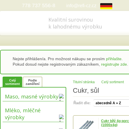
778 737 556-8
info@refi-cz.cz
Kvalitní surovinou
k lahodnému výrobku
Nejste přihlášen/a. Pro možnost nákupu se prosím
přihlašte
.
Pokud dosud nejste registrovaným zákazníkem,
registrujte zde
.
Celý
Podle
Titulní stránka
Celý sortiment
sortiment
zaměření
Cukr, sůl
Maso, masné výrobky
Řadit dle:
Mléko, mléčné
výrobky
Cukr bílý 4g por
(1000x4g)