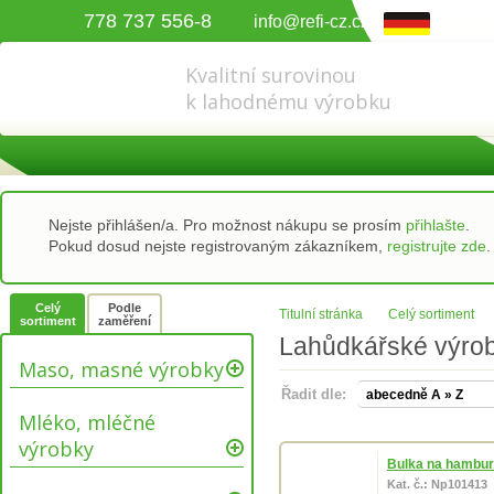
778 737 556-8
info@refi-cz.cz
Kvalitní surovinou
k lahodnému výrobku
Nejste přihlášen/a. Pro možnost nákupu se prosím
přihlašte
.
Pokud dosud nejste registrovaným zákazníkem,
registrujte zde
.
Celý
Podle
Titulní stránka
Celý sortiment
sortiment
zaměření
Lahůdkářské výro
Maso, masné výrobky
Řadit dle:
Mléko, mléčné
výrobky
Bulka na hambur
Kat. č.: Np101413