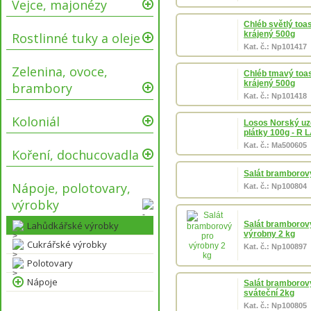
Vejce, majonézy
Chléb světlý toa
krájený 500g
Rostlinné tuky a oleje
Kat. č.: Np101417
Zelenina, ovoce,
Chléb tmavý toa
krájený 500g
brambory
Kat. č.: Np101418
Koloniál
Losos Norský u
plátky 100g - R 
Kat. č.: Ma500605
Koření, dochucovadla
Salát bramborov
Nápoje, polotovary,
Kat. č.: Np100804
výrobky
Lahůdkářské výrobky
Salát bramborov
výrobny 2 kg
Cukrářské výrobky
Kat. č.: Np100897
Polotovary
Nápoje
Salát bramborov
sváteční 2kg
Kat. č.: Np100805