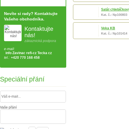
Salát chlebíčkov
Nevíte si rady? Kontaktujte
Kat. č.: Np100803
Vašeho obchodníka.
Kontaktujte
Veka KB
Kat. č.: Np101414
nás!
zákaznická podpora
e-mail:
info Zavinac refi-cz Tecka cz
tel.:
+420 770 168 458
Speciální přání
Vaše přání