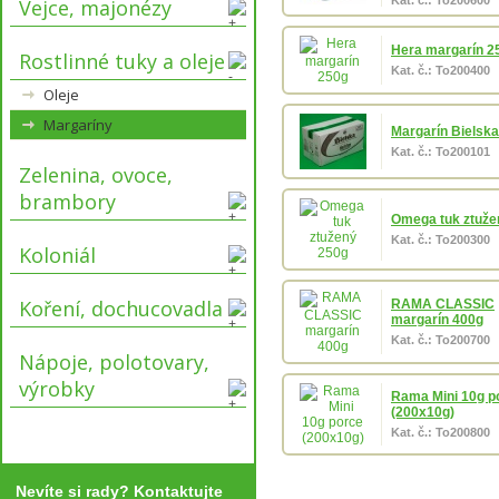
Kat. č.: To200600
Vejce, majonézy
Hera margarín 2
Rostlinné tuky a oleje
Kat. č.: To200400
Oleje
Margaríny
Margarín Bielska
Kat. č.: To200101
Zelenina, ovoce,
brambory
Omega tuk ztuže
Kat. č.: To200300
Koloniál
Koření, dochucovadla
RAMA CLASSIC
margarín 400g
Kat. č.: To200700
Nápoje, polotovary,
výrobky
Rama Mini 10g p
(200x10g)
Kat. č.: To200800
Nevíte si rady? Kontaktujte