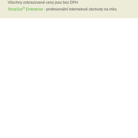
Všechny zobrazované ceny jsou bez DPH
®
ShopSys
Enterprise
- profesionální internetové obchody na míru