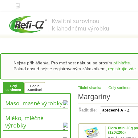
778 737 556-8
info@refi-cz.cz
Kvalitní surovinou
k lahodnému výrobku
Nejste přihlášen/a. Pro možnost nákupu se prosím
přihlašte
.
Pokud dosud nejste registrovaným zákazníkem,
registrujte zde
.
Celý
Podle
Titulní stránka
Celý sortiment
sortiment
zaměření
Margaríny
Maso, masné výrobky
Řadit dle:
Mléko, mléčné
výrobky
Flora mini 20g p
(120x20g)