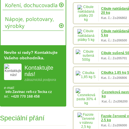
Koření, dochucovadla
Cibule nakládaná
20 kg
Nápoje, polotovary,
Kat. č.: Zo206802
výrobky
Cibule nakládaná
5 kg
Kat. č.: Zo206500
Nevíte si rady? Kontaktujte
Cibule sušená 5
Vašeho obchodníka.
Kat. č.: Zo205701
Kontaktujte
Cibulka 1,85 kg 
nás!
Kat. č.: Zo206806
zákaznická podpora
e-mail:
info Zavinac refi-cz Tecka cz
Česneková past
kg
tel.:
+420 770 168 458
Kat. č.: Zo206200
Fazole červené v
Speciální přání
2,5 kg
Kat. č.: Zo206000