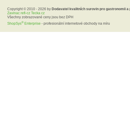
Copyright © 2010 - 2026 by
Dodavatel kvalitních surovin pro gastronomii a
Zavinac refi-cz Tecka cz
Všechny zobrazované ceny jsou bez DPH
®
ShopSys
Enterprise
- profesionální internetové obchody na míru