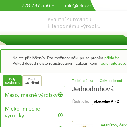
778 737 556-8
info@refi-cz.cz
Kvalitní surovinou
k lahodnému výrobku
Nejste přihlášen/a. Pro možnost nákupu se prosím
přihlašte
.
Pokud dosud nejste registrovaným zákazníkem,
registrujte zde
.
Celý
Podle
Titulní stránka
Celý sortiment
sortiment
zaměření
Jednodruhová
Maso, masné výrobky
Řadit dle:
Mléko, mléčné
výrobky
Beraní rohy červ