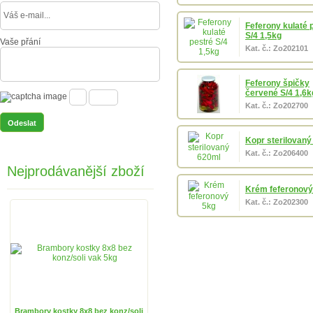
Feferony kulaté 
S/4 1,5kg
Vaše přání
Kat. č.: Zo202101
Feferony špičky
červené S/4 1,6k
Kat. č.: Zo202700
Kopr sterilovaný
Kat. č.: Zo206400
Nejprodávanější zboží
Krém feferonový
Kat. č.: Zo202300
Brambory kostky 8x8 bez konz/soli