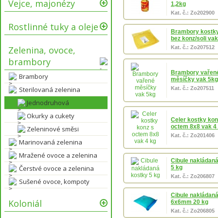
Vejce, majonézy
1,2kg
Kat. č.: Zo202900
Rostlinné tuky a oleje
Brambory kostk
bez konz/soli va
Zelenina, ovoce,
Kat. č.: Zo207512
brambory
Brambory vařen
Brambory
měsíčky vak 5kg
Sterilovaná zelenina
Kat. č.: Zo207511
Jednodruhová
Okurky a cukety
Celer kostky kon
octem 8x8 vak 4
Zeleninové směsi
Kat. č.: Zo201406
Marinovaná zelenina
Mražené ovoce a zelenina
Cibule nakládan
Čerstvé ovoce a zelenina
5 kg
Kat. č.: Zo206807
Sušené ovoce, kompoty
Cibule nakládan
Koloniál
6x6mm 20 kg
Kat. č.: Zo206805